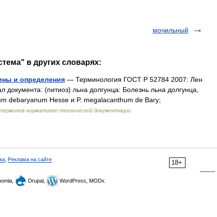
мочильный
стема" в других словарях:
мины и определения
— Терминология ГОСТ Р 52784 2007: Лен
 документа: (питиоз) льна долгунца: Болезнь льна долгунца,
m debaryanum Hesse и P. megalacanthum de Вагу;
 терминов нормативно-технической документации
ка
,
Реклама на сайте
18+
omla,
Drupal,
WordPress, MODx.