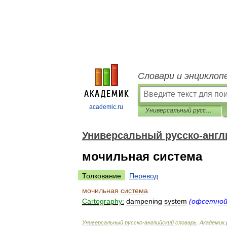
Словари и энциклоп
academic.ru
Универсальный русско-английский словарь
Универсальный русско-англ
мочильная система
Толкование
Перевод
мочильная
система
Cartography:
dampening
system
(
офсетно
Универсальный
русско
-
английский
словарь
.
Академик
.