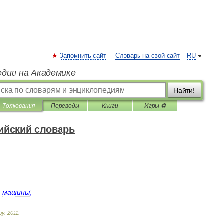
Запомнить сайт
Словарь на свой сайт
RU
едии на Академике
Найти!
Толкования
Переводы
Книги
Игры ⚽
ийский словарь
й
машины
)
ру
.
2011
.