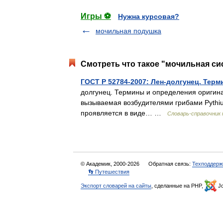
Игры ⚽
Нужна курсовая?
мочильная подушка
Смотреть что такое "мочильная си
ГОСТ Р 52784-2007: Лен-долгунец. Тер
долгунец. Термины и определения оригинал
вызываемая возбудителями грибами Pythiu
проявляется в виде… …
Словарь-справочник
© Академик, 2000-2026
Обратная связь:
Техподдерж
👣 Путешествия
Экспорт словарей на сайты
, сделанные на PHP,
Jo